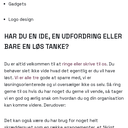
Gadgets
Logo design
HAR DU EN IDE, EN UDFORDRING ELLER
BARE EN LØS TANKE?
Du er altid velkommen til at
ringe eller skrive til os
. Du
behøver slet ikke vide hvad det egentlig er du vil have
løst.
Vi er alle tre
gode at sparre med, vi er
løsningsorienterede og vi oversælger ikke os selv. Så ring
gerne til os hvis du har noget du gerne vil vende, så tager
vi en god og ærlig snak om hvordan du og din organisation
kan komme videre.
Derudover:
Det kan også være du har brug for noget helt
skræddersyet som en række arrangementer, et 1årigt